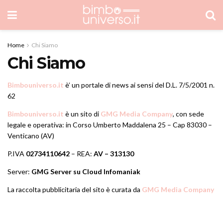
Home
Chi Siamo
Chi Siamo
Bimbouniverso.it
è’ un portale di news ai sensi del D.L. 7/5/2001 n.
62
Bimbouniverso.it
è un sito di
GMG Media Company
,
con sede
legale e operativa: in Corso Umberto Maddalena 25 – Cap 83030 –
Venticano (AV)
P.IVA
02734110642
– REA:
AV – 313130
Server:
GMG Server su Cloud Infomaniak
La raccolta pubblicitaria del sito è curata da
GMG Media Company