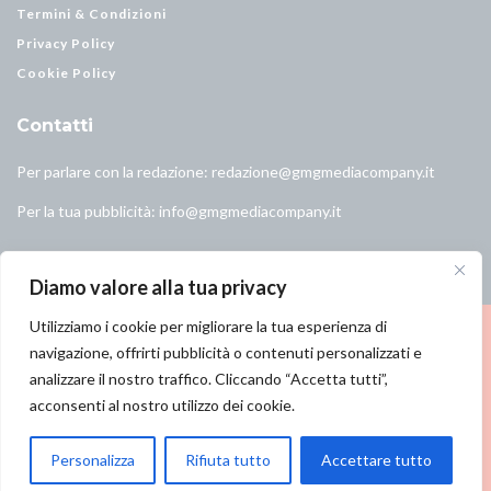
Termini & Condizioni
Privacy Policy
Cookie Policy
Contatti
Per parlare con la redazione:
redazione@gmgmediacompany.it
Per la tua pubblicità:
info@gmgmediacompany.it
Diamo valore alla tua privacy
Utilizziamo i cookie per migliorare la tua esperienza di
navigazione, offrirti pubblicità o contenuti personalizzati e
analizzare il nostro traffico. Cliccando “Accetta tutti”,
© 2026 GMG Media Company Di Mossutti Gianluca | Sede legale: Corso
acconsenti al nostro utilizzo dei cookie.
Umberto Maddalena 25 - Cap 83030 - Venticano (AV) | P.IVA: 03234710642 |
C.F: MSSGLC89D15L483O | REA: AV - 313130 | Domicilio digitale:
Personalizza
Rifiuta tutto
Accettare tutto
gmgmediacompany@pec.it