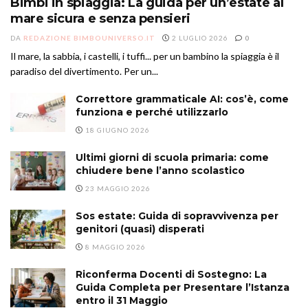
Bimbi in spiaggia: La guida per un’estate al
mare sicura e senza pensieri
DA
REDAZIONE BIMBOUNIVERSO.IT
2 LUGLIO 2026
0
Il mare, la sabbia, i castelli, i tuffi... per un bambino la spiaggia è il
paradiso del divertimento. Per un...
Correttore grammaticale AI: cos’è, come
funziona e perché utilizzarlo
18 GIUGNO 2026
Ultimi giorni di scuola primaria: come
chiudere bene l’anno scolastico
23 MAGGIO 2026
Sos estate: Guida di sopravvivenza per
genitori (quasi) disperati
8 MAGGIO 2026
Riconferma Docenti di Sostegno: La
Guida Completa per Presentare l’Istanza
entro il 31 Maggio