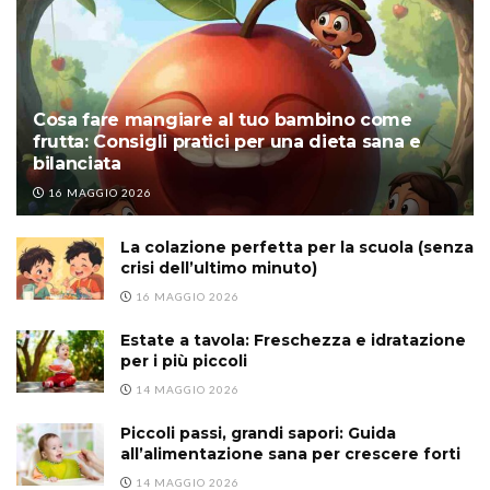
Cosa fare mangiare al tuo bambino come
frutta: Consigli pratici per una dieta sana e
bilanciata
16 MAGGIO 2026
La colazione perfetta per la scuola (senza
crisi dell’ultimo minuto)
16 MAGGIO 2026
Estate a tavola: Freschezza e idratazione
per i più piccoli
14 MAGGIO 2026
Piccoli passi, grandi sapori: Guida
all’alimentazione sana per crescere forti
14 MAGGIO 2026