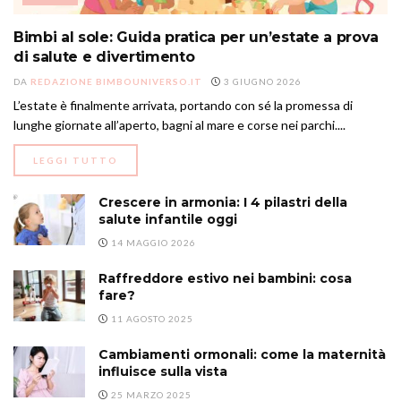
Bimbi al sole: Guida pratica per un’estate a prova
di salute e divertimento
DA
REDAZIONE BIMBOUNIVERSO.IT
3 GIUGNO 2026
L’estate è finalmente arrivata, portando con sé la promessa di
lunghe giornate all’aperto, bagni al mare e corse nei parchi....
DETAILS
LEGGI TUTTO
Crescere in armonia: I 4 pilastri della
salute infantile oggi
14 MAGGIO 2026
Raffreddore estivo nei bambini: cosa
fare?
11 AGOSTO 2025
Cambiamenti ormonali: come la maternità
influisce sulla vista
25 MARZO 2025