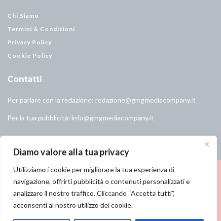
Chi Siamo
Termini & Condizioni
Privacy Policy
Cookie Policy
Contatti
Per parlare con la redazione:
redazione@gmgmediacompany.it
Per la tua pubblicità:
info@gmgmediacompany.it
Diamo valore alla tua privacy
Utilizziamo i cookie per migliorare la tua esperienza di
navigazione, offrirti pubblicità o contenuti personalizzati e
analizzare il nostro traffico. Cliccando “Accetta tutti”,
© 2026 GMG Media Company Di Mossutti Gianluca | Sede legale: Corso
acconsenti al nostro utilizzo dei cookie.
Umberto Maddalena 25 - Cap 83030 - Venticano (AV) | P.IVA: 03234710642 |