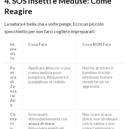
4. SOS Insetti e Meduse: Come
Reagire
La natura è bella, ma a volte punge. Ecco un piccolo
specchietto per non farsi cogliere impreparati:
Im
Cosa Fare
Cosa NON Fare
pre
vis
to
Pu
Applicare ghiaccio o una
Non far grattare il
nt
crema lenitiva post-
bambino (rischio
ura
pungitura. Rimuovere il
infezione). Evitare
di
pungiglione se visibile.
rimedi fai-da-te
Za
aggressivi.
nza
ra/
Ap
e
Co
Sciacquare
Non usare acqua
nta
abbondantemente con
dolce, non strofinare
tt
acqua di mare
.
con la sabbia e non
o
Rimuovere eventuali
usare l’ammoniaca.