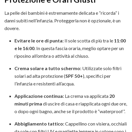
La pelle dei bambini è estremamente delicata e “ricorda” i
danni subiti nell’infanzia. Proteggerla non è opzionale, è un
dovere.
Evitare le ore di punta:
Il sole scotta di più tra le
11:00
e le 16:00
. In questa fascia oraria, meglio optare per un
riposino all’ombra o attività al chiuso.
Crema solare a tutto schermo:
Utilizzate solo filtri
solari ad alta protezione (
SPF 50+
), specifici per
l’infanzia e resistenti all’acqua.
Applicazione continua:
La crema va applicata
20
minuti prima
di uscire di casa e riapplicata ogni due ore,
o dopo ogni bagno, anche se il prodotto è “waterproof”.
Abbigliamento tattico:
Cappellino con visiera, occhiali
da sole con filtri UV e magliette leggere in cotone sono i