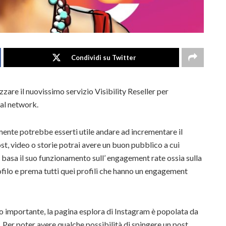
Condividi su Twitter
zare il nuovissimo servizio Visibility Reseller per
ial network.
ente potrebbe esserti utile andare ad incrementare il
t, video o storie potrai avere un buon pubblico a cui
basa il suo funzionamento sull’ engagement rate ossia sulla
filo e prema tutti quei profili che hanno un engagement
 importante, la pagina esplora di Instagram è popolata da
e. Per poter avere qualche possibilità di spingere un post