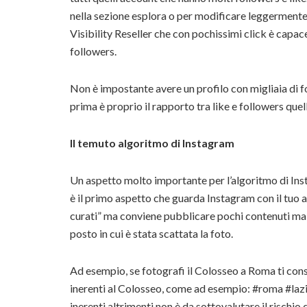
nella sezione esplora o per modificare leggermente
Visibility Reseller che con pochissimi click è capace
followers.
Non è impostante avere un profilo con migliaia di 
prima è proprio il rapporto tra like e followers que
Il temuto algoritmo di Instagram
Un aspetto molto importante per l’algoritmo di Insta
è il primo aspetto che guarda Instagram con il tuo 
curati” ma conviene pubblicare pochi contenuti ma 
posto in cui è stata scattata la foto.
Ad esempio, se fotografi il Colosseo a Roma ti consi
inerenti al Colosseo, come ad esempio: #roma #laz
inerenti altrimenti non è da sottovalutare il rischi