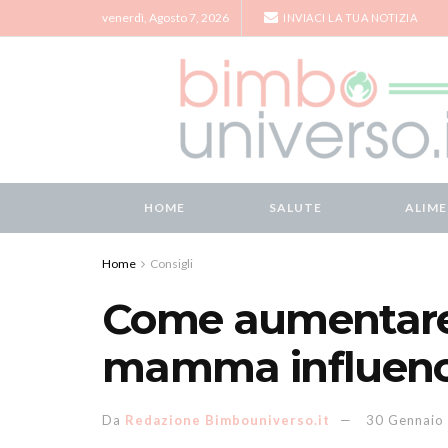
venerdì, Agosto 7, 2026
INVIACI LA TUA NOTIZIA
HOME
SALUTE
ALIM
Home
Consigli
Come aumentare 
mamma influenc
Da
Redazione Bimbouniverso.it
30 Gennaio