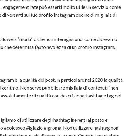
 l’engagement rate può esserti molto utile un servizio come
 di versarti sul tuo profilo Instagram decine di migliaia di
followers “morti” o che non interagiscono, come dicevamo
llo che determina l’autorevolezza di un profilo Instagram.
gram è la qualità del post, in particolare nel 2020 la qualità
algoritmo. Non serve pubblicare migliaia di contenuti “non
assolutamente di qualità con descrizione, hashtag e tag del
gliamo di utilizzare degli hashtag inerenti al posto e
io #colosseo #iglazio #igroma. Non utilizzare hashtag non
o di shadowban, ossia di penalizzazione. Questo tipo di stato